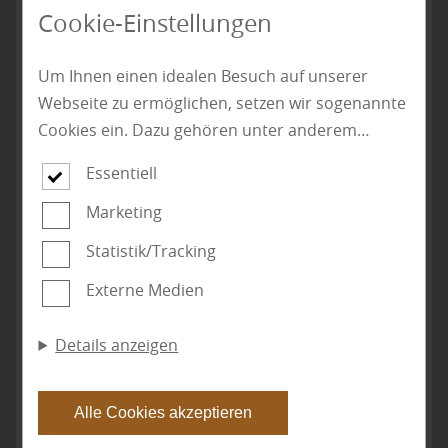
Cookie-Einstellungen
Um Ihnen einen idealen Besuch auf unserer
Webseite zu ermöglichen, setzen wir sogenannte
Cookies ein. Dazu gehören unter anderem
Cookies, die für die Steuerung und den
Essentiell
reibungslosen Betrieb unserer kommerziellen
Unternehmensseite notwendig sind. Zusätzlich
Sie haben Fragen? Kontaktieren Sie uns.
Marketing
verwenden wir Cookies zur anonymen Erhebung
Statistik/Tracking
✆ 07021 - 970 95 -0
|
✉ info@holz-goll.de
von Statistiken sowie solche, die zur Ausspielung
Externe Medien
und Anzeige personalisierter Inhalte auch nach
dem Besuch unserer Webseite eingesetzt
Details anzeigen
werden können. Durch unsere Cookie-
Einstellungen können Sie selbst entscheiden, ob
und welche Cookies Sie zulassen möchten. Bitte
Alle Cookies akzeptieren
beachten Sie, dass anhand Ihrer getätigten
Wissenswertes über KVH, Holzplatten und