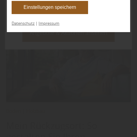
Schnittholz
Einstellungen eventuell nicht alle Leistungen auf
Einstellungen speichern
der Webseite zur Verfügung stehen können. Ihre
Einwilligung können Sie jederzeit widerrufen und
Datenschutz
|
Impressum
in den Cookie-Einstellungen entsprechend
Angebote & Aktionen ansehen
ändern. In unseren
Datenschutzhinweisen
finden
Sie weitere entsprechende Informationen.
Boden
|
Holzbau
Mein Rückzugsort: So
gestalten Sie Ihren