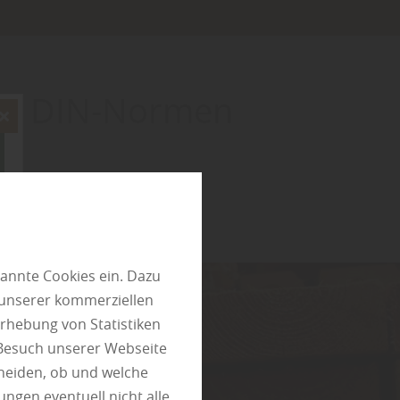
den DIN-Normen
annte Cookies ein. Dazu
 unserer kommerziellen
rhebung von Statistiken
 Besuch unserer Webseite
heiden, ob und welche
ungen eventuell nicht alle