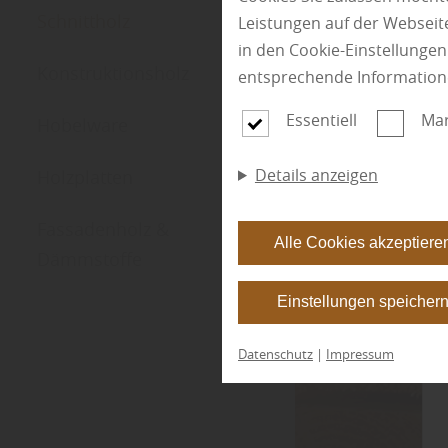
Schnittholz
Leistungen auf der Webseite
in den Cookie-Einstellunge
Konstruktionsholz
entsprechende Information
Essentiell
Mar
Hobelware
Details anzeigen
Holzplatten
Fassadenholz &
Alle Cookies akzeptiere
Dämmstoffe
Einstellungen speicher
Datenschutz
|
Impressum