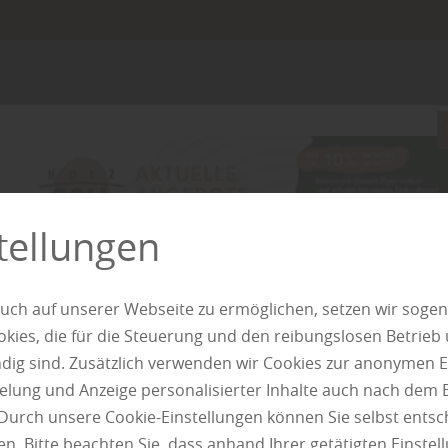
rtiges Schnittholz, das 
cht
ität für Ihr Projekt.
tellungen
uch auf unserer Webseite zu ermöglichen, setzen wir sogen
ies, die für die Steuerung und den reibungslosen Betrieb
g sind. Zusätzlich verwenden wir Cookies zur anonymen E
pielung und Anzeige personalisierter Inhalte auch nach dem
Durch unsere Cookie-Einstellungen können Sie selbst entsc
n. Bitte beachten Sie, dass anhand Ihrer getätigten Einstell