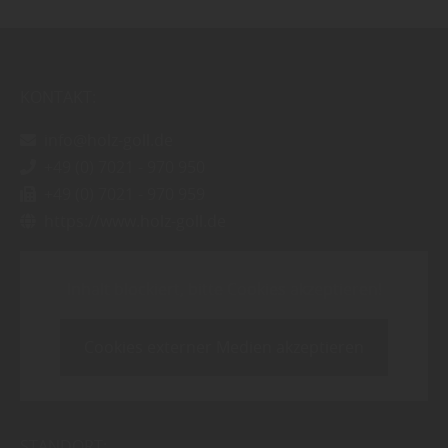
KONTAKT:
info@holz-goll.de
+49 (0) 7021 - 970 950
+49 (0) 7021 - 970 959
https://www.holz-goll.de
Inhalt blockiert, bitte Cookies akzeptieren!
Cookies externer Medien akzeptieren
STANDORT: