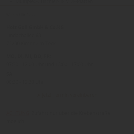
Multiplex-, Tischler- & MDF-Platten
Wir sind für Sie da
Holz Goll GmbH & Co.KG
Lindachallee 63
73230
Kirchheim-Teck
MO
DI
MI
DO
FR
07:30
12:00 Uhr
13:00
17:00 Uhr
SA
08:30
12:30 Uhr
➤ jetzt Termin vereinbaren
ACHTUNG
:
Zufahrt nur über die Krebenstraße
möglich !