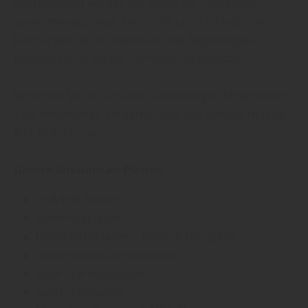
Anschließend werden die Späne zur OSB-Platte
zusammengepresst. Durch die unterschiedlichen
Richtungen der Holzspäne ist die Biegefestigkeit
deutlich höher als bei normalen Spanplatten.
Sprechen Sie mit unseren fachkundigen Mitarbeitern
– wir informieren Sie gerne über das richtige Holz für
Ihre Bedürfnisse!
Unsere Auswahl an Platten:
OSB/ESB-Platten
Siebdruckplatten
Dreischichtplatten - Fichte & Douglasie
Leimholz/Massivholzplatten
Span-/Verlegeplatten
Sperrholzplatten