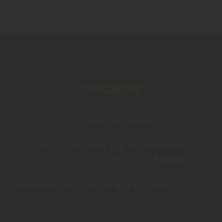
2 HOLZARTEN
für jede Terrasse
Holz Goll empfiehlt: Egal ob Stadtbalkon,
Gartenanlage oder Pooldeck –
Kebony
Terrassendielen in den 2 Holzarten sind vielseitig
einsetzbar und sorgen für eine edle, zeitlose Optik: