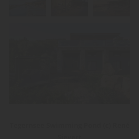
Tegernsee Swimming Pond (c) René
Sievert