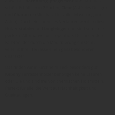
aufweist –
nachhaltig
,
pflegeleicht
und natürlich
schön. Erhältlich in 2 Sorten,
Clear
(Astfreies Design)
und
Character
(Mit charaktervoller Maserung und
Ästen). Durch ein spezielles Verfahren werden diese
Hölzer
stabiler
und
langlebiger
und sind somit die
perfekte Alternative für Tropenholz. Der besondere
Farbton, der durch die Modifizierung entsteht,
verleiht Ihrer Terrasse einen ganz besonderen
Charakter.
Das finden wir in Kirchheim-Teck besonders gut:
Kebony
Terrassenhölzer benötigen keine Lasuren
oder Öle und sind frei von chemischen Holzmitteln.
Perfekt für alle, die Wert auf Nachhaltigkeit und
Qualität legen.