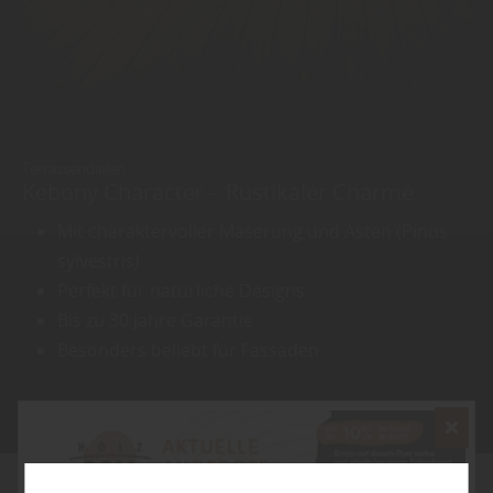
Terrassendielen
Kebony Character – Rustikaler Charme
Mit charaktervoller Maserung und Ästen (Pinus
sylvestris)
Perfekt für natürliche Designs
Bis zu 30 Jahre Garantie
Besonders beliebt für Fassaden