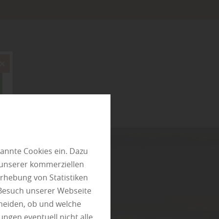
annte Cookies ein. Dazu
 unserer kommerziellen
rhebung von Statistiken
 Besuch unserer Webseite
heiden, ob und welche
ungen eventuell nicht alle