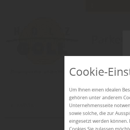
Parkett
Edel, strapazi
Cookie-Eins
Um Ihnen einen idealen Bes
gehören unter anderem Cook
Zurück
Unternehmensseite notwendi
sowie solche, die zur Auss
eingesetzt werden können. 
Cookies Sie zulassen möchte