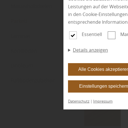
Massivholzdielen
Leistungen auf der Webseite
in den Cookie-Einstellunge
Parkett
entsprechende Information
Essentiell
Mar
Laminat
Details anzeigen
Korkboden
Linoleum
Alle Cookies akzeptiere
Fußbodenzubehör
Einstellungen speicher
Datenschutz
|
Impressum