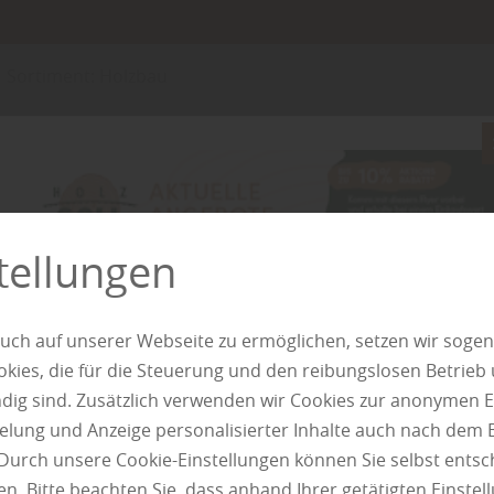
Sortiment: Holzbau
Garten
Privatsphär
Sichtschutz
tellungen
Ein Garten ist Rüc
Umso wichtiger ist
uch auf unserer Webseite zu ermöglichen, setzen wir sogen
ungestört bewegen
ies, die für die Steuerung und den reibungslosen Betrieb
Funktionen: Sie sc
g sind. Zusätzlich verwenden wir Cookies zur anonymen E
und strukturieren 
pielung und Anzeige personalisierter Inhalte auch nach dem
Erscheinungsbild d
Durch unsere Cookie-Einstellungen können Sie selbst entsc
Materials und…
n. Bitte beachten Sie, dass anhand Ihrer getätigten Einstell