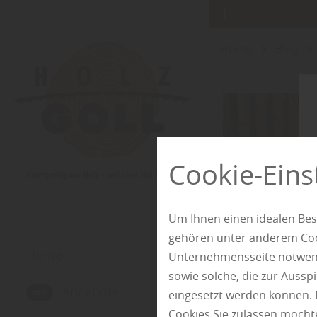
Home
Blog
Cookie-Eins
Um Ihnen einen idealen Bes
gehören unter anderem Cook
Home
Unternehmensseite notwendi
sowie solche, die zur Auss
Angebote
eingesetzt werden können. 
Cookies Sie zulassen möchte