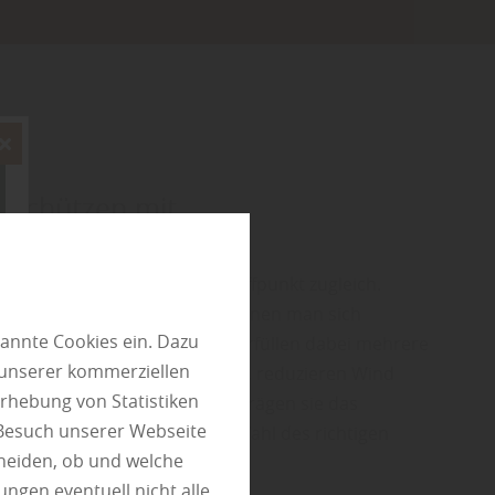
e schützen mit
elementen aus Holz
kzugsort, Lebensraum und Treffpunkt zugleich.
 es, Bereiche zu schaffen, in denen man sich
annte Cookies ein. Dazu
 kann. Sichtschutzelemente erfüllen dabei mehrere
 unserer kommerziellen
hützen vor neugierigen Blicken, reduzieren Wind
rhebung von Statistiken
das Grundstück. Gleichzeitig prägen sie das
 Besuch unserer Webseite
es Gartens maßgeblich. Die Wahl des richtigen
heiden, ob und welche
ungen eventuell nicht alle