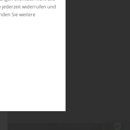
utz
 jederzeit widerrufen und
nden Sie weitere
bau