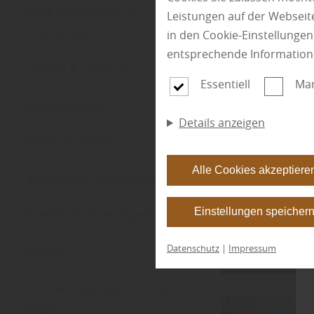
KVH, Holzplatten &
Leistungen auf der Webseite
Schnittholz
in den Cookie-Einstellunge
entsprechende Information
Garten & Terrasse
Essentiell
Mar
Kateg
Bodenbeläge
Details anzeigen
Wand & Decke
Alle Cookies akzeptiere
Innentüren & Beschläge
Einstellungen speicher
Brennholz & Holzpellets
Datenschutz
|
Impressum
Service
Filter anwende
Online-Kataloge - Online-
Planen