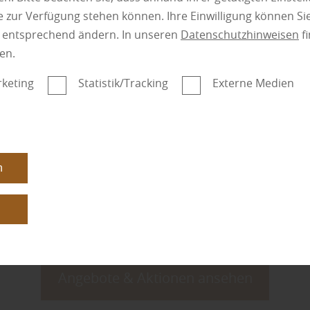
mehr zu Sichtsch
 zur Verfügung stehen können. Ihre Einwilligung können Sie
n entsprechend ändern. In unseren
Datenschutzhinweisen
fi
en.
keting
Statistik/Tracking
Externe Medien
orie:
Holzbau
n
Holz
n
n
Angebote & Aktionen ansehen