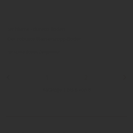
ter Hürne - dureco Boden
Der robuste Wasserstopp-Boden
ter Hürne
Boden
DesignVinyl
1
2
Kataloge 1 bis 6 von 8