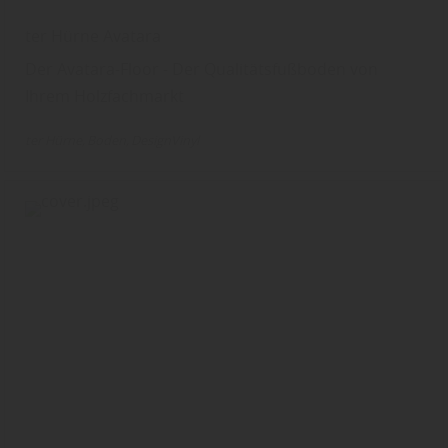
ter Hürne Avatara
Der Avatara-Floor - Der Qualitätsfußboden von
Ihrem Holzfachmarkt
ter Hürne
Boden
DesignVinyl