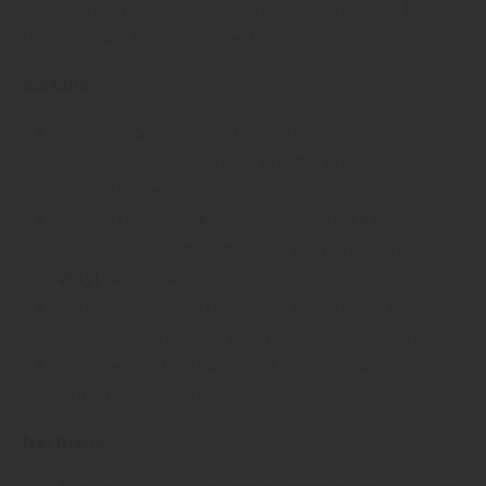
Katzenkrallen entstehen können“, erfährt man bei
Holz Goll aus Kirchheim-Teck.
Vorteile:
Kratzfest & strapazierfähig: Ideal für aktive
Katzen, da keine sichtbaren Spuren
zurückbleiben.
Wasserresistent: Kleine Missgeschicke oder
auslaufende Trinknäpfe sind kein Problem, da
Vinyl
wasserabweisend ist.
Rutschfest: Die strukturierte Oberfläche bietet
Katzen sicheren Halt beim Spielen und Rennen.
Pflegeleicht: Tierhaare und Schmutz lassen sich
einfach entfernen.
Nachteile: