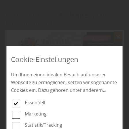
Keine aggressiven Chemikalien einsetzen.
Bodenbelag
Fazit: Der ideale
für
Katzenhaushalte
Vinylböden
sind die beste Wahl für Katzenhaushalte:
Sie sind robust, rutschfest, feuchtigkeitsresistent und
sehr pflegeleicht. Geöltes
Parkett
und
Kork
sind
Cookie-Einstellungen
ebenfalls gut geeignet, erfordern aber mehr
Aufmerksamkeit.
Laminat
ist für sehr aktive Katzen
Um Ihnen einen idealen Besuch auf unserer
nur bedingt empfehlenswert, kann aber mit
Webseite zu ermöglichen, setzen wir sogenannte
rutschhemmenden Teppichen ergänzt werden.
Cookies ein. Dazu gehören unter anderem
„Bei der Auswahl des passenden
Bodens
sollten
Cookies, die für die Steuerung und den
Essentiell
sowohl Wohnkomfort als auch die Bedürfnisse Ihrer
reibungslosen Betrieb unserer kommerziellen
Katze berücksichtigt werden“, so Holz Goll aus
Unternehmensseite notwendig sind. Zusätzlich
Marketing
Kirchheim-Teck. Ein harmonisches Zusammenleben –
verwenden wir Cookies zur anonymen Erhebung
Statistik/Tracking
stilvoll und funktional – ist mit dem richtigen
von Statistiken sowie solche, die zur Ausspielung