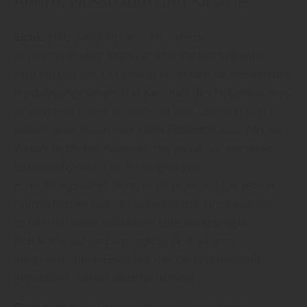
Ahorn, Nussbaum und Kirsche
Eiche:
Holz Goll führt an: „Als nahezu
unübertrefflicher Klassiker aller Parkettfußböden
wird Parkett aus Eichenholz unter den Fachleuten und
Insidern angesehen. Das Kernholz des Eichenbaumes
ist ausgesprochen robust und hart, zeichnet sich
jedoch auch durch eine hohe Elastizität aus. Von der
Vielfalt farblicher Nuancen her passt das wertvolle
Eichenholzparkett zu mannigfaltigen
Einrichtungsstilen, denn es ist praktisch mit jedem
räumlichen Ambiente hervorragend kombinierbar.
Eichenholz weist außerdem eine ausgeprägte
Rohdichte auf und ermöglicht deshalb eine
ausgesprochene Festigkeit des Parkettmaterials
gegenüber starker Beanspruchung.“
Buche:
Holz Goll weiter: „Wegen seines hellen