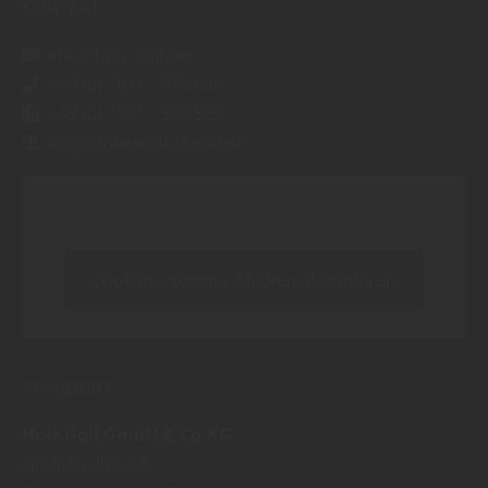
KONTAKT:
info@holz-goll.de
+49 (0) 7021 - 970 950
+49 (0) 7021 - 970 959
https://www.holz-goll.de
Inhalt blockiert, bitte Cookies akzeptieren!
Cookies externer Medien akzeptieren
STANDORT:
Holz Goll GmbH & Co.KG
Lindachallee 63