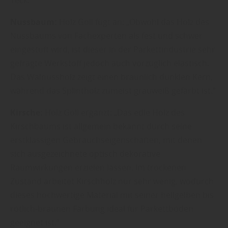
Nussbaum:
Holz Goll fügt an: „Obwohl das Holz des
Nussbaums von Fachexperten als fest und schwer
eingestuft wird, ist dieser in der Parkettindustrie sehr
gefragte Werkstoff jedoch auch vorzüglich elastisch.
Das Walnussholz zeigt einen bräunlich dunklen Kern,
während das Splintholz zumeist grauweiß gefärbt ist.“
Kirsche:
Holz Goll ergänzt: „Das edle Holz des
Kirschbaums ist allgemein bekannt durch seine
erstklassigen Gebrauchseigenschaften, mit denen
sich ausgezeichnete optisch dekorative
Raumwirkungen erzielen lassen. Im trockenen
Zustand arbeitet Kirschholz nur sehr wenig, wodurch
dieses hochwertige Material mit seiner hellgelben bis
rötlich-braunen Färbung ideal für Parkettböden
geeignet ist.“