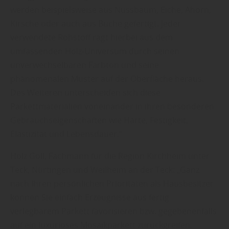
werden beispielsweise aus Nussbaum, Eiche, Ahorn,
Kirsche oder auch aus Buche gefertigt. Jeder
verwendete Rohstoff ragt hierbei aus dem
umfassenden Holz-Universum durch seinen
unverwechselbaren Farbton und seine
phänomenalen Muster auf der Oberfläche heraus.
Des Weiteren unterscheiden sich diese
Parkettmaterialien voneinander in ihren besonderen
Gebrauchseigenschaften wie Härte, Festigkeit,
Elastizität und Lebensdauer.“
Holz Goll, Fachmann für die Region Kirchheim unter
Teck, Nürtingen und Weilheim an der Teck: „Ganz
nach Ihren persönlichen Prioritäten als Hausbesitzer
können Sie einfach Erzeugnisse aus fertig
verlegbarem Parkett favorisieren bzw. gegebenenfalls
auf ein luxuriöses Mosaikparkett zurückgreifen.