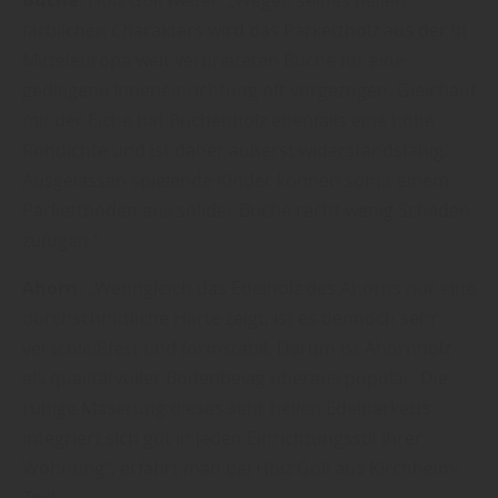
farblichen Charakters wird das Parkettholz aus der in
Mitteleuropa weit verbreiteten Buche für eine
gediegene Inneneinrichtung oft vorgezogen. Gleichauf
mit der Eiche hat Buchenholz ebenfalls eine hohe
Rohdichte und ist daher äußerst widerstandsfähig.
Ausgelassen spielende Kinder können somit einem
Parkettboden aus solider Buche recht wenig Schaden
zufügen.“
Ahorn:
„Wenngleich das Edelholz des Ahorns nur eine
durchschnittliche Härte zeigt, ist es dennoch sehr
verschleißfest und formstabil. Darum ist Ahornholz
als qualitätvoller Bodenbelag überaus populär. Die
ruhige Maserung dieses sehr hellen Edelparketts
integriert sich gut in jeden Einrichtungsstil Ihrer
Wohnung“, erfährt man bei Holz Goll aus Kirchheim-
Teck.