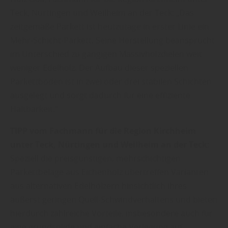
Teck, Nürtingen und Weilheim an der Teck: „Das
zeitgemäße Parkett ist heutzutage in erster Linie ein
Mehr-Schicht-Parkett. Seine Herstellung beansprucht
im Unterschied zu gängigen Massivholzdielen weit
weniger Edelholz. Der Aufbau dieser speziellen
Parkettböden ist in zwei oder drei stabilen Schichten
ausgelegt und sorgt dadurch für eine effiziente
Haltbarkeit.“
TIPP vom Fachmann für die Region Kirchheim
unter Teck, Nürtingen und Weilheim an der Teck:
Speziell die preisgünstigen, mehrschichtigen
Parkettbeläge aus Eichenholz übertreffen Varianten
aus alternativen Edelhölzern hinsichtlich ihres
äußerst geringen Quell-Schwindverhaltens und bieten
hierdurch zahlreiche Vorteile, insbesondere auch für
eine grundsolide und einfache Verlegung auf