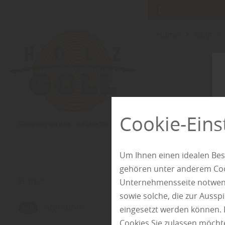
Home
Blog
Cookie-Eins
Um Ihnen einen idealen Bes
gehören unter anderem Cook
Home
Unternehmensseite notwendi
sowie solche, die zur Auss
Angebote
eingesetzt werden können. 
Cookies Sie zulassen möchte