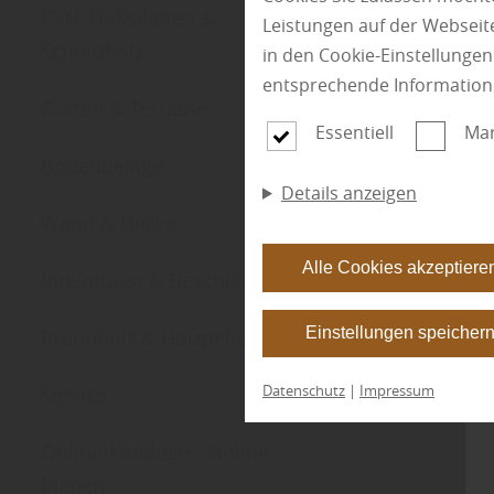
KVH, Holzplatten &
Leistungen auf der Webseite
Schnittholz
in den Cookie-Einstellunge
entsprechende Information
Garten & Terrasse
Essentiell
Mar
Bodenbeläge
Details anzeigen
Wand & Decke
Alle Cookies akzeptiere
Innentüren & Beschläge
Einstellungen speicher
Brennholz & Holzpellets
Datenschutz
|
Impressum
Service
Online-Kataloge - Online-
Planen