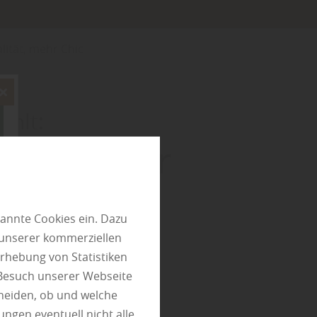
ität, mehr Chic
ehlt:
mmer: Mehr
mehr Chic
annte Cookies ein. Dazu
 unserer kommerziellen
rhebung von Statistiken
 Besuch unserer Webseite
heiden, ob und welche
ungen eventuell nicht alle