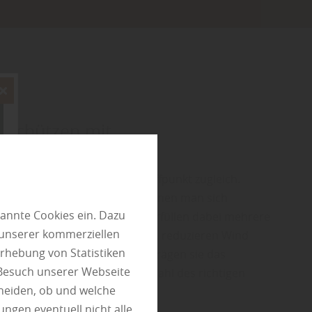
e schützen mit
elementen aus Holz
kzugsort, Lebensraum und Treffpunkt zugleich.
 es, Bereiche zu schaffen, in denen man sich
annte Cookies ein. Dazu
 kann. Sichtschutzelemente erfüllen dabei mehrere
 unserer kommerziellen
hützen vor neugierigen Blicken, reduzieren Wind
rhebung von Statistiken
das Grundstück. Gleichzeitig prägen sie das
 Besuch unserer Webseite
es Gartens maßgeblich. Die Wahl des richtigen
heiden, ob und welche
ungen eventuell nicht alle