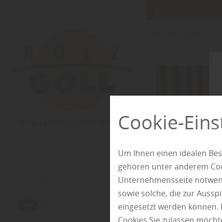
Home
Blog
Cookie-Eins
Um Ihnen einen idealen Bes
gehören unter anderem Cook
Home
Unternehmensseite notwendi
sowie solche, die zur Auss
Angebote
eingesetzt werden können. 
Cookies Sie zulassen möchte