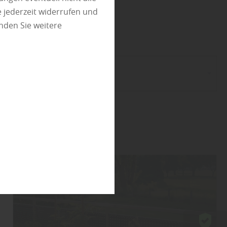
utz
 jederzeit widerrufen und
nden Sie weitere
gorie wählen...