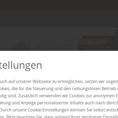
Garten
Privatsphär
Sichtschutz
tellungen
Ein Garten ist Rüc
Umso wichtiger ist
uch auf unserer Webseite zu ermöglichen, setzen wir sogen
ungestört bewegen
ies, die für die Steuerung und den reibungslosen Betrieb
Funktionen: Sie sc
g sind. Zusätzlich verwenden wir Cookies zur anonymen E
und strukturieren 
pielung und Anzeige personalisierter Inhalte auch nach dem
Erscheinungsbild d
Durch unsere Cookie-Einstellungen können Sie selbst entsc
Materials und…
n. Bitte beachten Sie, dass anhand Ihrer getätigten Einstell