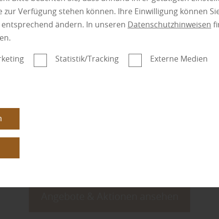
mehr zu Sichtsch
 zur Verfügung stehen können. Ihre Einwilligung können Sie
n entsprechend ändern. In unseren
Datenschutzhinweisen
fi
en.
keting
Statistik/Tracking
Externe Medien
Kate
n
n
n
Angebote & Aktionen ansehen