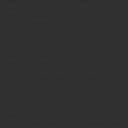
Dielen aus Holz haben vorwiegend keine Nut.
Bangkirai, Lärche, Douglasie und andere
Terrassenhölzer werden mit sichtbaren, versenkten
Terrassenschrauben auf der Unterkonstruktion
verschraubt. Ab einer Breite von 9 cm sind auf jedem
UK-Holz zwei Schrauben erforderlich, damit sich das
Brett später nicht wölben kann. Die Löcher müssen
0,5 mm größer als die Schraubendicke sein, damit das
Holz „arbeiten“ kann. Zwischen den Terrassendielen
muss ein Abstand von circa 5 mm verbleiben, den Sie
mit Abstandshölzern bei der Verlegung einregulieren.
WPC-Dielen haben meist beidseitige Nuten. Für die
Verlegung auf der Unterkonstruktion gibt es
Abstandhalter, die in die Nuten eingreifen und
gleichzeitig über ein Schraubenloch verfügen.
Wenn Sie den Belag fertig verlegt haben, schließen Sie
ihn vorzugsweise umlaufend mit einem senkrecht an