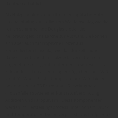
Bambus) erhältlich.“
Als Holzprodukte stehen Ihnen europäische Hölzer
aus nachhaltig kontrolliertem Waldeinschlag wie die
rötlich schimmernde Douglasie oder die
hellbraun/gelbliche Lärche zur Auswahl. Sie können
sich aber auch für tropische Hölzer aus
kontrolliertem Einschlag wie das dunkelbraune
Bangkirai entscheiden. Holzdecks vermitteln ein
angenehmes Gehgefühl unter den Füßen, wie dies
kein anderer Terrassenbelag ermöglichen kann.WPC
steht für Wood-Plastic-Composite und WPC-Dielen
bestehen zu ca. 75 Prozent aus Recyclingmaterial
(Holzabfällen sowie einer Kunststoffverbindung,
Additiven und Farbpulvern). Diese Komponenten
werden im Herstellungsprozess unter hohem Druck
und Temperatur zu Dielen verpresst. Das Endprodukt