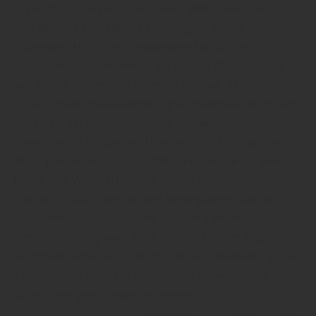
„Egal, ob Sie Terrassenholz oder WPC-Dielen verlegen
– es gilt eine einheitliche Faustregel“, so der
Fachmann Holz Goll: „Verwenden Sie für die
Unterkonstruktion immer die gleiche Materialsorte
wie für die Dielen. Nur so erreichen Sie, dass
unterschiedliche Ausdehnungsverhältnisse nicht zum
Abreißen der Schraubenköpfe führen.“
Legen Sie die Hölzer der Unterkonstruktion auf die
Betonplatten auf und durchbohren Sie sie auf jeder
Platte. Die Verlegerichtung erfolgt parallel zur
Hausfront, also quer zu den Betonplatten und am
Haus verbleibt ein Abstand von circa einem
Zentimeter. Tipp vom Profi Holz Goll in der Region
Kirchheim unter Teck, Nürtingen und Weilheim an der
Teck: „Es gibt spezielle Bohrer, mit denen Sie die
Bohrlöcher gleichzeitig versenken.“