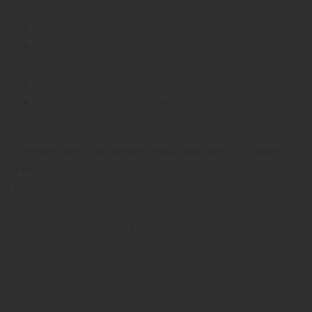
15 cm Frostschutzkies,
5 cm Betonplatten,
ca. 1 cm Trittschallpads
die Höhe der Unterkonstruktion sowie
die Dielenstärke der gewählten Terrassendielen
oder WPC-Dielen.
Hinweis vom Fachmann Holz Goll aus Kirchheim-
Teck:
Die Maße können Produkt- und
Lieferantenabhängig schwanken – informieren Sie
sich vorab am besten beim jeweiligen Hersteller, oder
Ihres Holzfachhändlers des Vertrauens.
Holz Goll aus Kirchheim-Teck empfiehlt - Und so
wird’s gemacht: